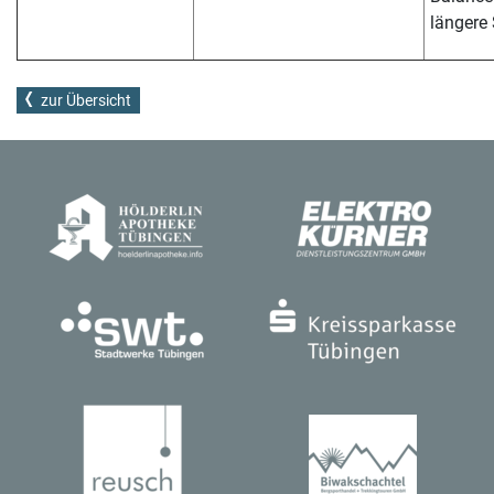
längere 
zur Übersicht