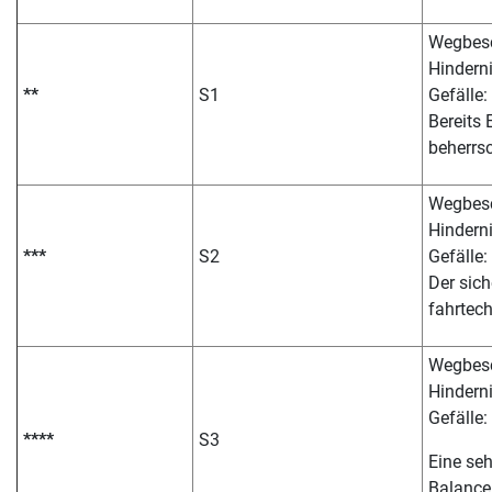
Wegbesc
Hinderni
**
S1
Gefälle:
Bereits
beherrsc
Wegbesc
Hinderni
***
S2
Gefälle:
Der sic
fahrtech
Wegbesch
Hindern
Gefälle:
****
S3
Eine seh
Balance 