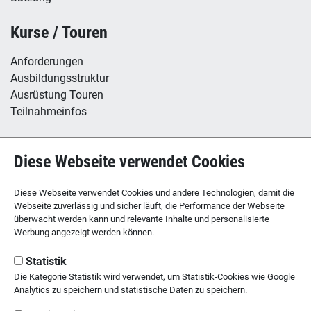
Kurse / Touren
Anforderungen
Ausbildungsstruktur
Ausrüstung Touren
Teilnahmeinfos
Hütte / Kletterhalle
Diese Webseite verwendet Cookies
Tübinger Hütte
B12 - Boulderzentrum
Diese Webseite verwendet Cookies und andere Technologien, damit die
Webseite zuverlässig und sicher läuft, die Performance der Webseite
überwacht werden kann und relevante Inhalte und personalisierte
Werbung angezeigt werden können.
SEKTION TÜBINGEN
des Deutschen Alpenvereins
Statistik
Die Kategorie Statistik wird verwendet, um Statistik-Cookies wie Google
Kornhausstr. 21
Analytics zu speichern und statistische Daten zu speichern.
72070 Tübingen