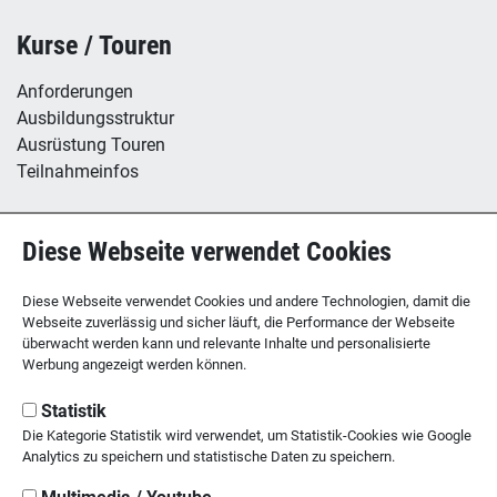
Kurse / Touren
Anforderungen
Ausbildungsstruktur
Ausrüstung Touren
Teilnahmeinfos
Hütte / Kletterhalle
Diese Webseite verwendet Cookies
Tübinger Hütte
B12 - Boulderzentrum
Diese Webseite verwendet Cookies und andere Technologien, damit die
Webseite zuverlässig und sicher läuft, die Performance der Webseite
überwacht werden kann und relevante Inhalte und personalisierte
Werbung angezeigt werden können.
SEKTION TÜBINGEN
des Deutschen Alpenvereins
Statistik
Die Kategorie Statistik wird verwendet, um Statistik-Cookies wie Google
Kornhausstr. 21
Analytics zu speichern und statistische Daten zu speichern.
72070 Tübingen