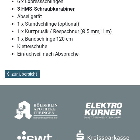
6 x Expressschlingen
3 HMS-Schraubkarabiner
Abseilgerät
1 x Standschlinge (optional)
1 x Kurzprusik / Reepschnur (Ø 5 mm, 1 m)
1 x Bandschlinge 120 cm
Kletterschuhe
Einfachseil nach Absprache
zur Übersicht