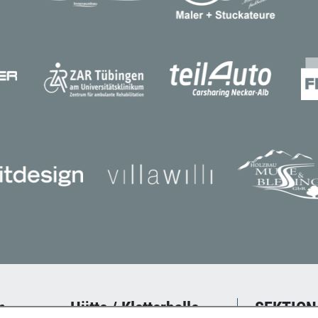
n
Hütte / Kletterhalle
SEKTION