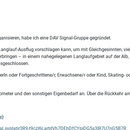
nisieren, habe ich eine DAV Signal-Gruppe gegründet.
n Langlauf-Ausflug vorschlagen kann, um mit Gleichgesinnten, vi
rbringen – in einem nahegelegenen Langlaufgebiet auf der Alb,
ausgeschlossen.
rIn oder Fortgeschrittene/r, Erwachsene/r oder Kind, Skating- ode
ometer und den sonstigen Eigenbedarf an. Über die Rückkehr am
e
)
SaLsypIatjr3R9-t9czl6LartdVh7DEhDfCYpiDG5s3IR7U7nG5B7R