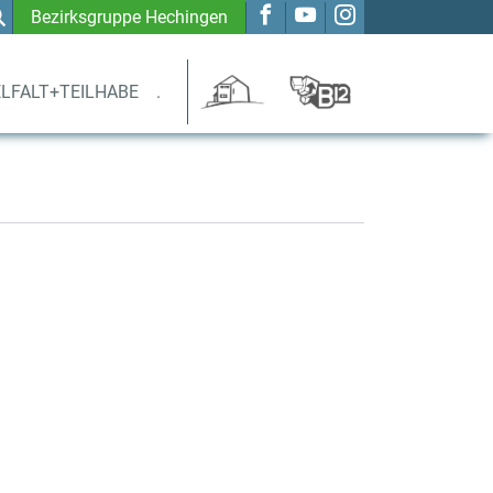
Bezirksgruppe Hechingen
ELFALT+TEILHABE
.