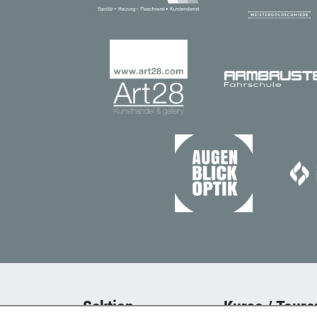
Sektion
Kurse / Toure