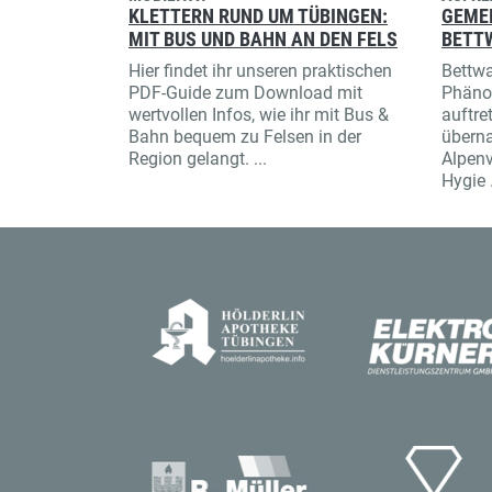
KLETTERN RUND UM TÜBINGEN:
GEME
MIT BUS UND BAHN AN DEN FELS
BETT
Hier findet ihr unseren praktischen
Bettwa
PDF-Guide zum Download mit
Phäno
wertvollen Infos, wie ihr mit Bus &
auftre
Bahn bequem zu Felsen in der
überna
Region gelangt. ...
Alpenv
Hygie .