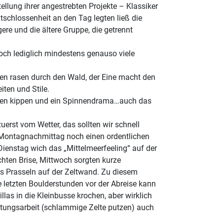
llung ihrer angestrebten Projekte – Klassiker
tschlossenheit an den Tag legten ließ die
ere und die ältere Gruppe, die getrennt
doch lediglich mindestens genauso viele
fen rasen durch den Wald, der Eine macht den
iten und Stile.
Hosen kippen und ein Spinnendrama…auch das
erst vom Wetter, das sollten wir schnell
 Montagnachmittag noch einen ordentlichen
enstag wich das „Mittelmeerfeeling“ auf der
hten Brise, Mittwoch sorgten kurze
 Prasseln auf der Zeltwand. Zu diesem
e letzten Boulderstunden vor der Abreise kann
as in die Kleinbusse krochen, aber wirklich
itungsarbeit (schlammige Zelte putzen) auch