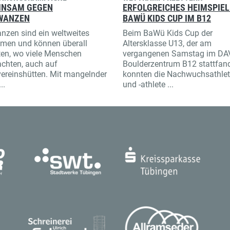
INSAM GEGEN
ERFOLGREICHES HEIMSPIEL
WANZEN
BAWÜ KIDS CUP IM B12
nzen sind ein weltweites
Beim BaWü Kids Cup der
men und können überall
Altersklasse U13, der am
ten, wo viele Menschen
vergangenen Samstag im DA
chten, auch auf
Boulderzentrum B12 stattfand
ereinshütten. Mit mangelnder
konnten die Nachwuchsathle
..
und -athlete ...