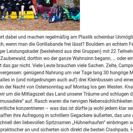
rt dabei und machen regelmäßig am Plastik scheinbar Unmöglich
ich, wenn man die Gorillabande frei lässt? Bouldern an echtem 
er Leistungskader (bestehend aus drei Gruppen) mit 22 Teiln
n Zauberwald, dorthin wo der ganze Wahnsinn begann, … oder ei
st das gar nicht. Viele Leute brauchen viele Sachen. Zelte, Cam
u vergessen: genügend Nahrung um vier Tage lang 30 hungrige M
alles in (und notgedrungen auch auf) drei Kleinbussen und ein
r in der Nacht von Ostersonntag auf Montag los gen Westen. Kn
 wir um die Mittagszeit das Land unserer Träume und schlugen d
musadiére“ auf. Rasch waren die nervigen Nebensächlichkeiten
ntliche konzentrieren – was das ist dürfte ja wohl jedem klar se
ffen ihre Aufregung in schrillem Gegackere äußerten, das uns 
hnell den liebevollen Spitznamen „Hühnerhaufen“ einbringen soll
praktischer an und sicherten sich direkt die besten Crashpads. 