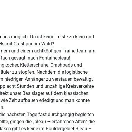
es möglich. Da ist keine Leiste zu klein und
Fels mit Crashpad im Wald?
ehmern und einem achtköpfigen Trainerteam am
nfach gesagt: nach Fontainebleau!
pingkocher, Kletterschuhe, Crashpads und
äuler zu stopfen. Nachdem die logistische
em niedrigen Anhänger zu verstauen bewältigt
app acht Stunden und unzählige Kreisverkehre
irekt unser Basislager auf dem klassischen
 wie Zelt aufbauen erledigt und man konnte
in.
die nächsten Tage fast durchgängig begleiten
te, gingen die „bleau – erfahrenen Alten“ die
Haken gibt es keine im Bouldergebiet Bleau –