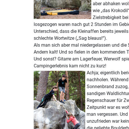
aber abhaken woll
wie „das Krokodil
Zielstrebigkeit be
losgezogen waren nach gut 2 Stunden im Gebie
Unterschied, dass die Kleinaffen bereits jewei
schlechte Wortwitze („Sag bleaus!“).
Als man sich aber mal niedergelassen und die 
Andern kalt! Und so fielen in den kommenden Tag
Und sonst? Gitarre am Lagerfeuer, Werwolf spi
Campingerlebnis kam nicht zu kurz!
Achja; eigentlich be
nachholen. Während 
Sonnenbrand zuzog, 
sandigen Waldlichtun
Regenschauer für Zw
Zeitpunkt war es woh
man vergessen. Und s
unzufrieden war kein
die geliebte Boulderh