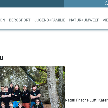
ION
BERGSPORT
JUGEND+FAMILIE
NATUR+UMWELT
VI
au
Natur! Frische Luft! Käf