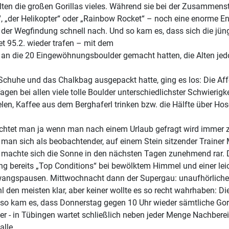
ten die großen Gorillas vieles. Während sie bei der Zusammenste
“, „der Helikopter“ oder „Rainbow Rocket“ – noch eine enorme En
i der Wegfindung schnell nach. Und so kam es, dass sich die jüng
t 95.2. wieder trafen – mit dem
ls an die 20 Eingewöhnungsboulder gemacht hatten, die Alten je
Schuhe und das Chalkbag ausgepackt hatte, ging es los: Die Af
en bei allen viele tolle Boulder unterschiedlichster Schwierigke
elen, Kaffee aus dem Berghaferl trinken bzw. die Hälfte über 
richtet man ja wenn man nach einem Urlaub gefragt wird immer zu
man sich als beobachtender, auf einem Stein sitzender Trainer
machte sich die Sonne in den nächsten Tagen zunehmend rar. Di
g bereits „Top Conditions“ bei bewölktem Himmel und einer leic
angspausen. Mittwochnacht dann der Supergau: unaufhörliches
l den meisten klar, aber keiner wollte es so recht wahrhaben: Di
o kam es, dass Donnerstag gegen 10 Uhr wieder sämtliche Gorill
er - in Tübingen wartet schließlich neben jeder Menge Nachbere
alle.