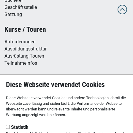
Bücherei
Geschäftsstelle
Satzung
Kurse / Touren
Anforderungen
Ausbildungsstruktur
Ausrüstung Touren
Teilnahmeinfos
Hütte / Kletterhalle
Diese Webseite verwendet Cookies
Tübinger Hütte
B12 - Boulderzentrum
Diese Webseite verwendet Cookies und andere Technologien, damit die
Webseite zuverlässig und sicher läuft, die Performance der Webseite
überwacht werden kann und relevante Inhalte und personalisierte
Werbung angezeigt werden können.
SEKTION TÜBINGEN
des Deutschen Alpenvereins
Statistik