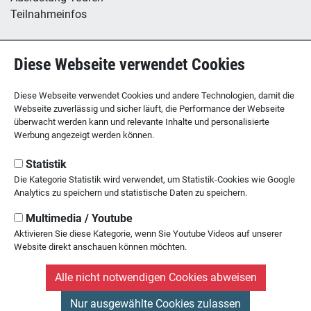
Teilnahmeinfos
Hütte / Kletterhalle
Diese Webseite verwendet Cookies
Tübinger Hütte
B12 - Boulderzentrum
Diese Webseite verwendet Cookies und andere Technologien, damit die
Webseite zuverlässig und sicher läuft, die Performance der Webseite
überwacht werden kann und relevante Inhalte und personalisierte
Werbung angezeigt werden können.
SEKTION TÜBINGEN
des Deutschen Alpenvereins
Statistik
Die Kategorie Statistik wird verwendet, um Statistik-Cookies wie Google
Kornhausstr. 21
Analytics zu speichern und statistische Daten zu speichern.
72070 Tübingen
Multimedia / Youtube
Tel: 07071 / 23 45 1
Aktivieren Sie diese Kategorie, wenn Sie Youtube Videos auf unserer
Website direkt anschauen können möchten.
Alle nicht notwendigen Cookies abweisen
Nur ausgewählte Cookies zulassen