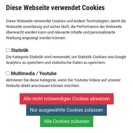
Hütte / Kletterhalle
Diese Webseite verwendet Cookies
Tübinger Hütte
B12 - Boulderzentrum
Diese Webseite verwendet Cookies und andere Technologien, damit die
Webseite zuverlässig und sicher läuft, die Performance der Webseite
überwacht werden kann und relevante Inhalte und personalisierte
Werbung angezeigt werden können.
SEKTION TÜBINGEN
des Deutschen Alpenvereins
Statistik
Die Kategorie Statistik wird verwendet, um Statistik-Cookies wie Google
Kornhausstr. 21
Analytics zu speichern und statistische Daten zu speichern.
72070 Tübingen
Multimedia / Youtube
Tel: 07071 / 23 45 1
Aktivieren Sie diese Kategorie, wenn Sie Youtube Videos auf unserer
Website direkt anschauen können möchten.
Alle nicht notwendigen Cookies abweisen
Nur ausgewählte Cookies zulassen
Kontakt
Impressum
Datenschutz
Vereinsintern
Alle Cookies zulassen
© DAV Sektion Tübingen - Alle Rechte vorbehalten