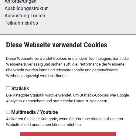
Anforderungen
Ausbildungsstruktur
Ausrüstung Touren
Teilnahmeinfos
Hütte / Kletterhalle
Diese Webseite verwendet Cookies
Tübinger Hütte
B12 - Boulderzentrum
Diese Webseite verwendet Cookies und andere Technologien, damit die
Webseite zuverlässig und sicher läuft, die Performance der Webseite
überwacht werden kann und relevante Inhalte und personalisierte
Werbung angezeigt werden können.
SEKTION TÜBINGEN
des Deutschen Alpenvereins
Statistik
Die Kategorie Statistik wird verwendet, um Statistik-Cookies wie Google
Kornhausstr. 21
Analytics zu speichern und statistische Daten zu speichern.
72070 Tübingen
Multimedia / Youtube
Tel: 07071 / 23 45 1
Aktivieren Sie diese Kategorie, wenn Sie Youtube Videos auf unserer
Website direkt anschauen können möchten.