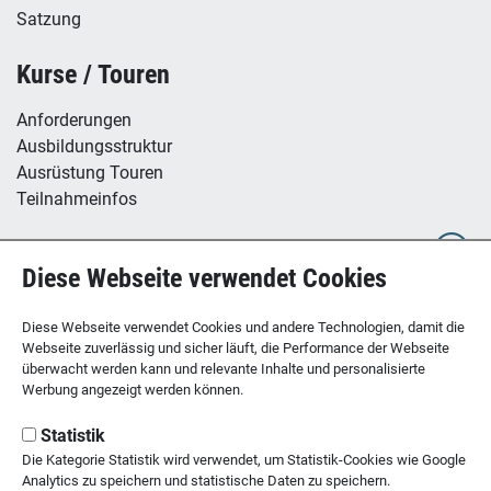
Satzung
Kurse / Touren
Anforderungen
Ausbildungsstruktur
Ausrüstung Touren
Teilnahmeinfos
Hütte / Kletterhalle
Diese Webseite verwendet Cookies
Tübinger Hütte
B12 - Boulderzentrum
Diese Webseite verwendet Cookies und andere Technologien, damit die
Webseite zuverlässig und sicher läuft, die Performance der Webseite
überwacht werden kann und relevante Inhalte und personalisierte
Werbung angezeigt werden können.
SEKTION TÜBINGEN
des Deutschen Alpenvereins
Statistik
Die Kategorie Statistik wird verwendet, um Statistik-Cookies wie Google
Kornhausstr. 21
Analytics zu speichern und statistische Daten zu speichern.