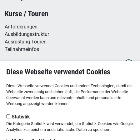
Kurse / Touren
Anforderungen
Ausbildungsstruktur
Ausrüstung Touren
Teilnahmeinfos
Hütte / Kletterhalle
Diese Webseite verwendet Cookies
Tübinger Hütte
B12 - Boulderzentrum
Diese Webseite verwendet Cookies und andere Technologien, damit die
Webseite zuverlässig und sicher läuft, die Performance der Webseite
überwacht werden kann und relevante Inhalte und personalisierte
Werbung angezeigt werden können.
SEKTION TÜBINGEN
des Deutschen Alpenvereins
Statistik
Die Kategorie Statistik wird verwendet, um Statistik-Cookies wie Google
Kornhausstr. 21
Analytics zu speichern und statistische Daten zu speichern.
72070 Tübingen