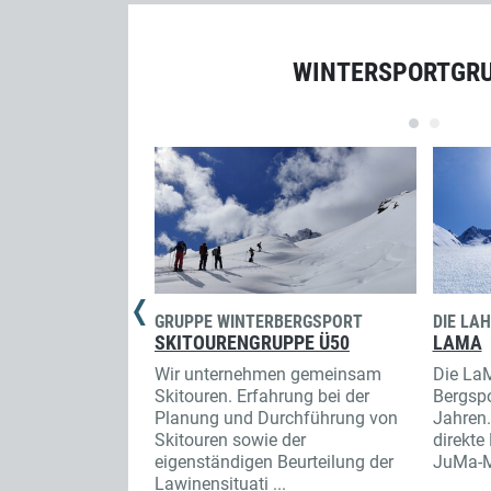
WINTERSPORTGR
GRUPPE WINTERBERGSPORT
TOURENBERICHT
DIE LA
ENGRUPPE
SKITOURENGRUPPE Ü50
WINTERBERGSPORT
LAMA
WIR SIND EINS - SKITOUREN UM
ernimmt
Wir unternehmen gemeinsam
Die LaM
ST. ANTÖNIEN DIE ZWEITE
ine Wanderungen,
Skitouren. Erfahrung bei der
Bergspo
chtouren, macht
Planung und Durchführung von
Schon bei der Vorbesprechung
Jahren.
b,
Skitouren sowie der
wird klar: Alle wollen "Es", alle
direkte
, Klettersteige
eigenständigen Beurteilung der
wollen nur das Eine, alle wollen
JuMa-Mi
Lawinensituati ...
auf die Sulzfluh! Dieses Mal soll