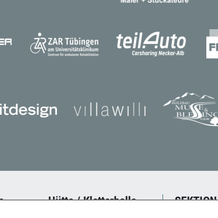
n
Hütte / Kletterhalle
SEKTION
des Deutsch