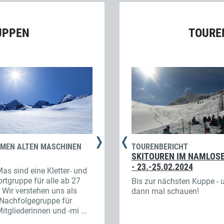
UPPEN
TOURE
HMEN ALTEN MASCHINEN
TOURENBERICHT
GRUPPE ALPIN
TOURENBERICHT
WINTERBERGSPORT
ALPINE TOURENGRUPPE
SKITOUREN IM NAMLOSE
WENIG GESEHEN – VIEL
- 23.-25.02.2024
as sind eine Kletter- und
Die Gruppe unternimmt
GELERNT!
rtgruppe für alle ab 27
gemeinsam alpine Wanderungen,
Bis zur nächsten Kuppe - 
 Wir verstehen uns als
Die widrigen Bedingungen
Kletter- und Hochtouren, macht
dann mal schauen!
 Nachfolgegruppe für
erforderten eine gewisse
Sportklettern (Alb,
tgliederinnen und -mi ...
Flexibilität, aber wir haben viel
Donautal, Alpen), Klettersteige
gelernt.
sowie in d ...