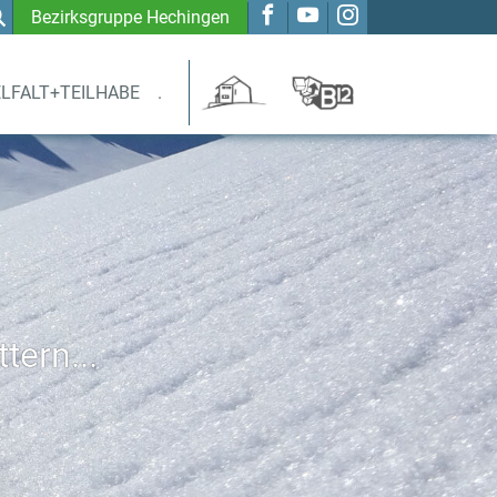
Bezirksgruppe Hechingen
ELFALT+TEILHABE
.
tern...