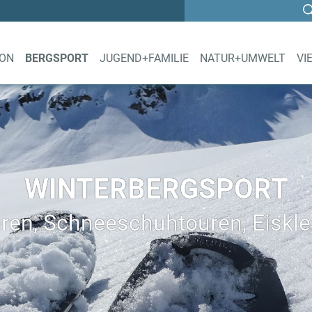
ION
BERGSPORT
JUGEND+FAMILIE
NATUR+UMWELT
VI
WINTERBERGSPORT
ren, Schneeschuhtouren, Eisklet